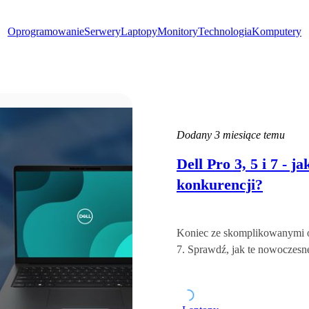
Oprogramowanie
Serwery
Laptopy
Monitory
Technologia
Komputery
Dodany
3 miesiące temu
Dell Pro 3, 5 i 7 - 
konkurencji?
Koniec ze skomplikowanymi ozn
7. Sprawdź, jak te nowoczes