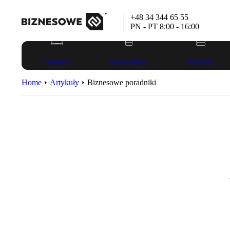
+48 34 344 65 55
PN - PT 8:00 - 16:00
Laptopy
Komputery
Serwery
Home
Artykuły
Biznesowe poradniki