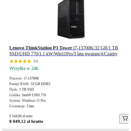
Lenovo ThinkStation P3 Tower
i7-13700K/32 GB/1 TB
SSD/UHD 770/1.1 kW/Win11Pro/3 lata gwarancji/Czarny
5.0
Wysyłka w 24h
Procesor
i7-13700K
Pamięć RAM
32 GB DDR5
Dysk
1 TB SSD
Grafika
Intel® UHD 770
System
Windows 11 Pro
Gwarancja
3 lata
6 544,00 zł netto
8 049,12 zł brutto