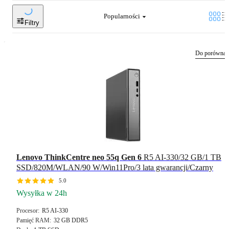
Popularności
Filtry
Do porównan
Lenovo ThinkCentre neo 55q Gen 6
R5 AI-330/32 GB/1 TB
SSD/820M/WLAN/90 W/Win11Pro/3 lata gwarancji/Czarny
5.0
Wysyłka w 24h
Procesor
R5 AI-330
Pamięć RAM
32 GB DDR5