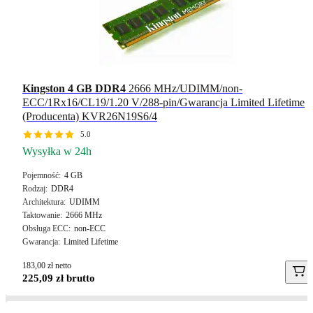
Kingston
4 GB
DDR4
2666 MHz/UDIMM/non-
ECC/1Rx16/CL19/1.20 V/288-pin/Gwarancja Limited Lifetime
(Producenta) KVR26N19S6/4
5.0
Wysyłka w 24h
Pojemność
4 GB
Rodzaj
DDR4
Architektura
UDIMM
Taktowanie
2666 MHz
Obsługa ECC
non-ECC
Gwarancja
Limited Lifetime
183,00 zł netto
225,09 zł brutto