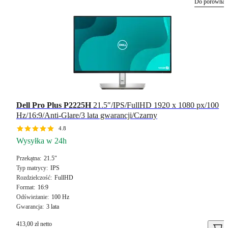
Do porównan
Dell Pro Plus P2225H
21.5″/IPS/FullHD 1920 x 1080 px/100
Hz/16:9/Anti-Glare/3 lata gwarancji/Czarny
4.8
Wysyłka w 24h
Przekątna
21.5″
Typ matrycy
IPS
Rozdzielczość
FullHD
Format
16:9
Odświeżanie
100 Hz
Gwarancja
3 lata
413,00 zł netto