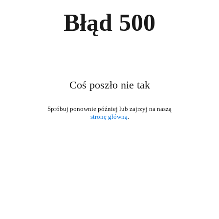
Błąd
500
Coś poszło nie tak
stronę główną
.