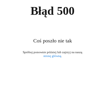
Błąd
500
Coś poszło nie tak
stronę główną
.