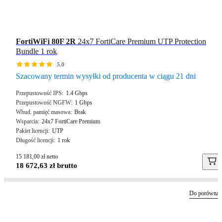
FortiWiFi 80F 2R
24x7 FortiCare Premium UTP Protection
Bundle 1 rok
5.0
Szacowany termin wysyłki od producenta w ciągu 21 dni
Przepustowość IPS
1.4 Gbps
Przepustowość NGFW
1 Gbps
Wbud. pamięć masowa
Brak
Wsparcia
24x7 FortiCare Premium
Pakiet licencji
UTP
Długość licencji
1 rok
15 181,00 zł netto
18 672,63 zł brutto
Do porównan