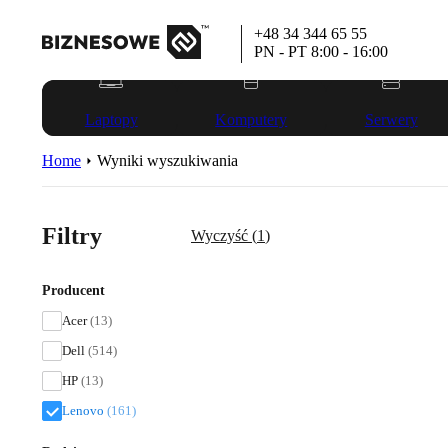
+48 34 344 65 55
PN - PT 8:00 - 16:00
Laptopy
Komputery
Serwery
Home
Wyniki wyszukiwania
Filtry
Wyczyść (
1
)
Producent
Acer
(13)
Dell
(514)
HP
(13)
Lenovo
(161)