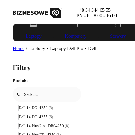
+48 34 344 65 55
PN - PT 8:00 - 16:00
Laptopy
Komputery
Serwery
Home
Laptopy
Laptopy Dell Pro
Dell
Filtry
Produkt
Dell 14 DC14250
(8)
Dell 14 DC14255
(6)
Dell 14 Plus 2in1 DB04250
(8)
Dell 14 Plus DB14250
(6)