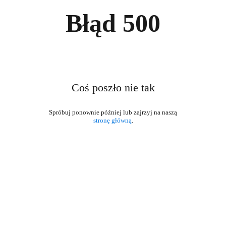
Błąd
500
Coś poszło nie tak
stronę główną
.