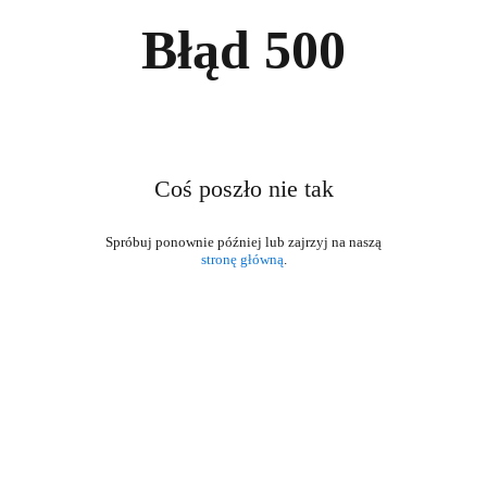
Błąd
500
Coś poszło nie tak
stronę główną
.