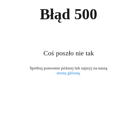
Błąd
500
Coś poszło nie tak
stronę główną
.