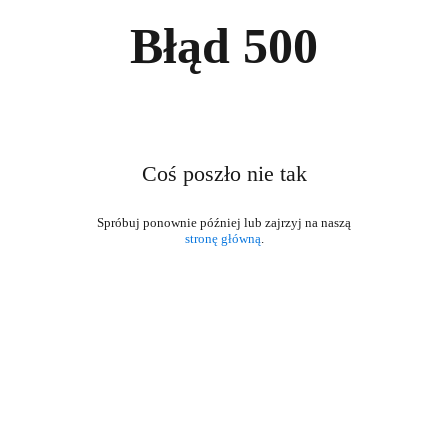
Błąd
500
Coś poszło nie tak
stronę główną
.