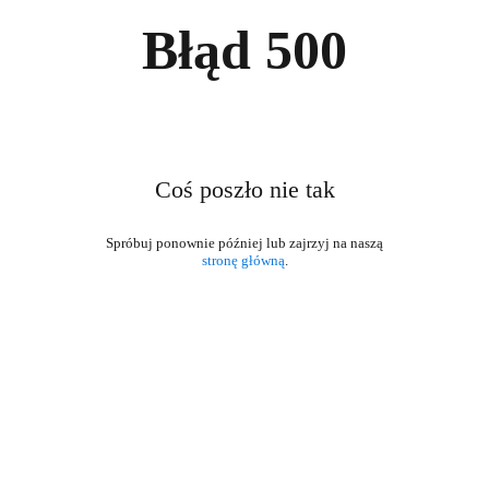
Błąd
500
Coś poszło nie tak
stronę główną
.