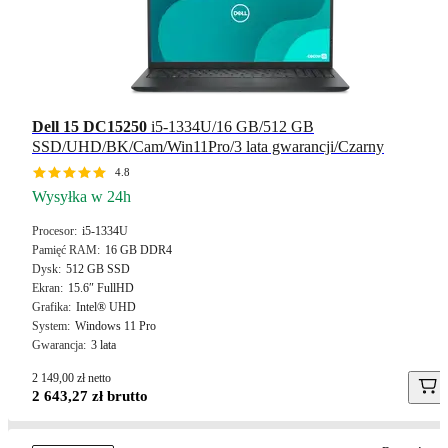
Dell 15 DC15250
i5-1334U/16 GB/512 GB
SSD/UHD/BK/Cam/Win11Pro/3 lata gwarancji/Czarny
4.8
Wysyłka w 24h
Procesor
i5-1334U
Pamięć RAM
16 GB DDR4
Dysk
512 GB SSD
Ekran
15.6″ FullHD
Grafika
Intel® UHD
System
Windows 11 Pro
Gwarancja
3 lata
2 149,00 zł netto
2 643,27 zł brutto