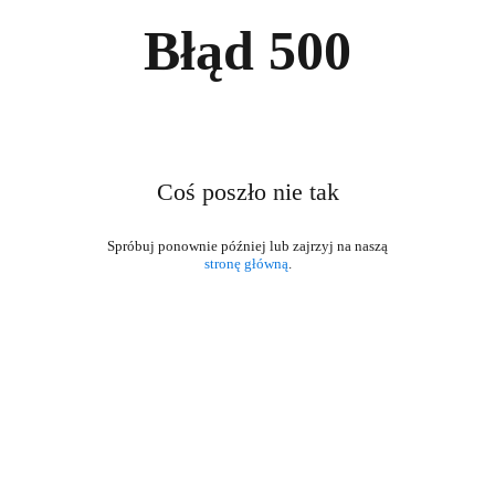
Błąd
500
Coś poszło nie tak
stronę główną
.