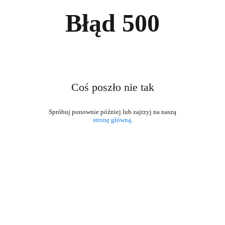
Błąd
500
Coś poszło nie tak
stronę główną
.